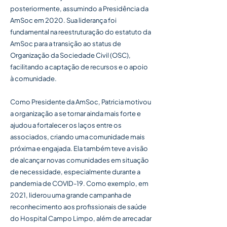
posteriormente, assumindo a Presidência da
AmSoc em 2020. Sua liderança foi
fundamental na reestruturação do estatuto da
AmSoc para a transição ao status de
Organização da Sociedade Civil (OSC),
facilitando a captação de recursos e o apoio
à comunidade.
Como Presidente da AmSoc, Patricia motivou
a organização a se tornar ainda mais forte e
ajudou a fortalecer os laços entre os
associados, criando uma comunidade mais
próxima e engajada. Ela também teve a visão
de alcançar novas comunidades em situação
de necessidade, especialmente durante a
pandemia de COVID-19. Como exemplo, em
2021, liderou uma grande campanha de
reconhecimento aos profissionais de saúde
do Hospital Campo Limpo, além de arrecadar