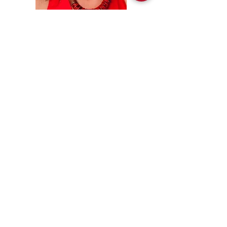
Voltar para os Homenageados
EMPRESA:
Sociedade Americana de São Paulo
Rua da Paz, 1431 | Chácara Santo Antônio
04713-001
| São Paulo, SP
CNPJ:
62.113.261
/0001-75
CONTATO:
contact@amsoc.com.br
+55 11 99645-4159
Horário:
(Segunda-Sexta das 10:00-15:00)
Serviços prestados
Política de troca
Política de Cancelamento
Política de Reembolso