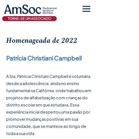
TORNE-SE UM ASSOCIADO
Homenageada de 2022
Patrícia Christiani Campbell
A Sra. Patricia Christiani Campbell é voluntária
desde a adolescência, ainda no ensino
fundamental na Califórnia, onde trabalhou em
projetos de alfabetização com crianças do
distrito escolar em que estudava. Essa
experiência inicial despertou uma paixão por
promover mudanças positivas em sua
comunidade, que se manteve ao longo de
toda a sua vida.