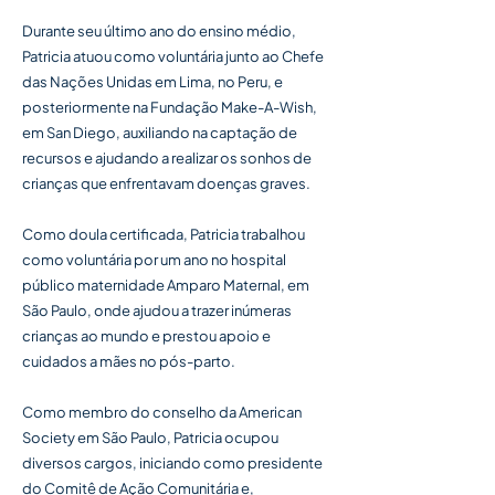
Durante seu último ano do ensino médio,
Patricia atuou como voluntária junto ao Chefe
das Nações Unidas em Lima, no Peru, e
posteriormente na Fundação Make-A-Wish,
em San Diego, auxiliando na captação de
recursos e ajudando a realizar os sonhos de
crianças que enfrentavam doenças graves.
Como doula certificada, Patricia trabalhou
como voluntária por um ano no hospital
público maternidade Amparo Maternal, em
São Paulo, onde ajudou a trazer inúmeras
crianças ao mundo e prestou apoio e
cuidados a mães no pós-parto.
Como membro do conselho da American
Society em São Paulo, Patricia ocupou
diversos cargos, iniciando como presidente
do Comitê de Ação Comunitária e,