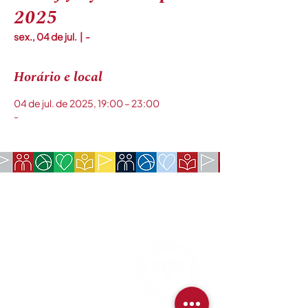
2025
sex., 04 de jul.
  |  
-
Horário e local
04 de jul. de 2025, 19:00 – 23:00
-
EMPRESA:
Sociedade Americana de São Paulo
Rua da Paz, 1431 | Chácara Santo Antônio
04713-001
| São Paulo, SP
CNPJ:
62.113.261
/0001-75
CONTATO:
contact@amsoc.com.br
+55 11 99645-4159
Horário:
(Segunda-Sexta das 10:00-15:00)