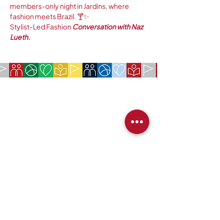
members-only night in Jardins, where 
fashion meets Brazil. 🍸✨
Stylist-Led Fashion
 Conversation with Naz 
Lueth.
EMPRESA:
Sociedade Americana de São Paulo
Rua da Paz, 1431 | Chácara Santo Antônio
04713-001
| São Paulo, SP
CNPJ:
62.113.261
/0001-75
CONTATO:
contact@amsoc.com.br
+55 11 99645-4159
Horário:
(Segunda-Sexta das 10:00-15:00)
Serviços prestados
Política de troca
Política de Cancelamento