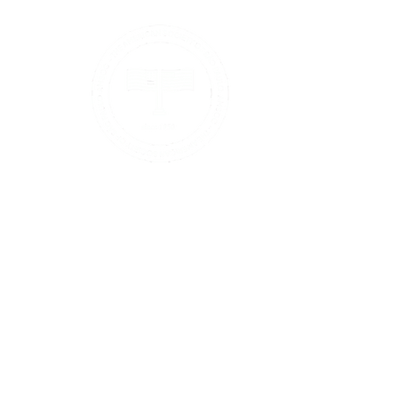
Serviços prest
Política de troc
Política de Ca
Política de Re
Detalhes de co
Métodos de pag
Crédito, Boleto 
Os serviços e b
Politica de Privacidade
membros do sit
confirmação d
Código de Ética
Ingressos para
email após co
Formulário – Canal de Conduta e Ética
(C) 2026 - The American Society of São Paulo