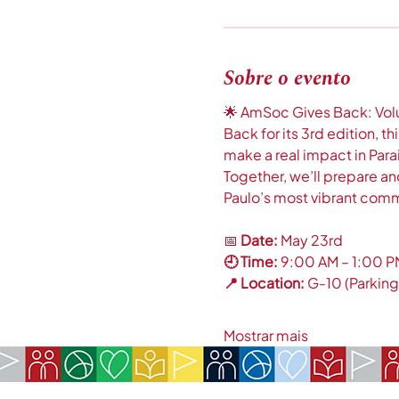
Sobre o evento
🌟 AmSoc Gives Back: Volu
Back for its 3rd edition, t
make a real impact in Para
Together, we’ll prepare a
Paulo’s most vibrant comm
📅
 Date:
 May 23rd
🕘 Time: 
9:00 AM – 1:00 P
📍 Location:
 G-10 (Parking
Mostrar mais