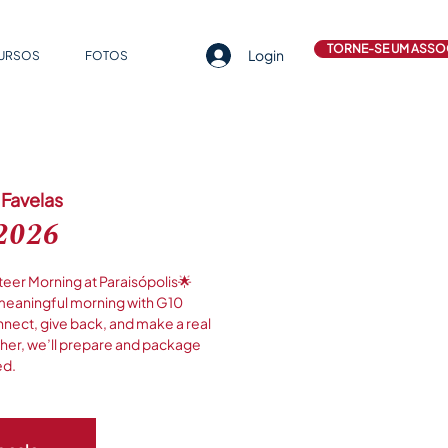
TORNE-SE UM ASSO
Login
CURSOS
FOTOS
Favelas
 2026
eer Morning at Paraisópolis🌟
s meaningful morning with G10
nnect, give back, and make a real
ther, we’ll prepare and package
ed.