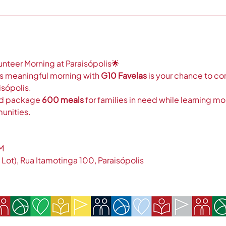
nteer Morning at Paraisópolis🌟
his meaningful morning with 
G10 Favelas
 is your chance to co
isópolis.
nd package 
600 meals
 for families in need while learning m
unities.
M
 Lot), Rua Itamotinga 100, Paraisópolis