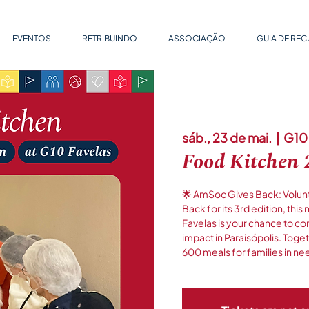
EVENTOS
RETRIBUINDO
ASSOCIAÇÃO
GUIA DE RE
sáb., 23 de mai.
  |  
G10 
Food Kitchen
🌟 AmSoc Gives Back: Volunt
Back for its 3rd edition, thi
Favelas is your chance to co
impact in Paraisópolis. Toge
600 meals for families in ne