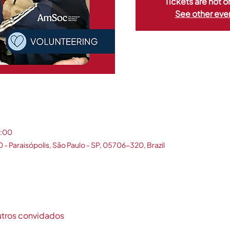
Tickets are not o
See other eve
3:00
0 - Paraisópolis, São Paulo - SP, 05706-320, Brazil
utros convidados