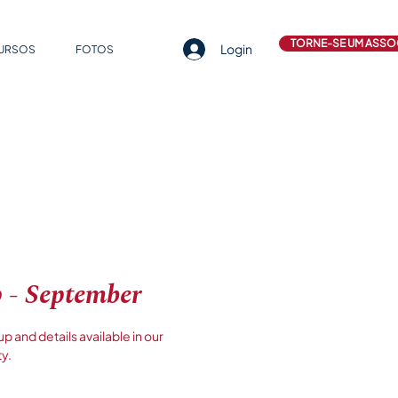
TORNE-SE UM ASSO
Login
CURSOS
FOTOS
 - September
and details available in our
y.