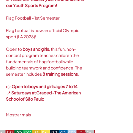
our Youth Sports Program!
Flag Football – 1st Semester
Flag football is now an official Olympic 
sport (LA 2028)!
Open to 
boys and girls,
 this fun, non-
contact program teaches children the 
fundamentals of flag football while 
building teamwork and confidence. The 
semester includes 
8 training sessions
.
👉 
Open to boys and girls ages 7 to 14
 📍 
Saturdays at Graded -The American 
School of São Paulo
Mostrar mais