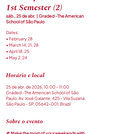
1st Semester (2)
sáb., 25 de abr.
  |  
Graded -The American
School of São Paulo
Dates:
• February 28
• March 14, 21, 28
• April 18, 25
• May 2, 24
Horário e local
25 de abr. de 2026, 10:00 – 11:00
Graded -The American School of São
Paulo, Av. José Galante, 425 - Vila Suzana,
São Paulo - SP, 05642-001, Brazil
Sobre o evento
🏈 Make the most of your weekends with 