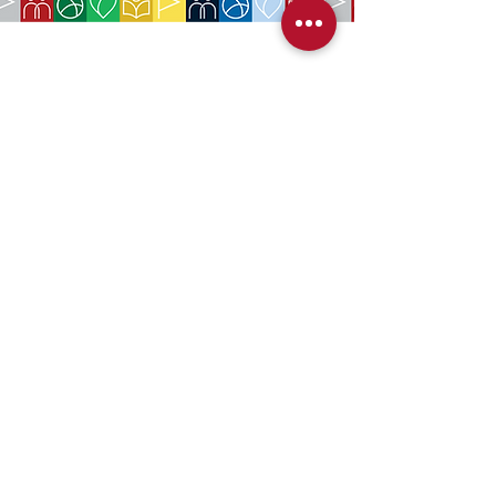
EMPRESA:
Sociedade Americana de São Paulo
Rua da Paz, 1431 | Chácara Santo Antônio
04713-001
| São Paulo, SP
CNPJ:
62.113.261
/0001-75
CONTATO:
contact@amsoc.com.br
+55 11 99645-4159
Horário:
(Segunda-Sexta das 10:00-15:00)
Serviços prestados
Política de troca
Política de Cancelamento
Política de Reembolso
Detalhes de contato para troca e reembolso
Métodos de pagamento disponíveis no site (Cartão de
Crédito, Boleto e Pix).
Os serviços e benefícios adquiridos oferecidos a
membros do site serão imediatamente liberados após
confirmação de pagamento.
Ingressos para eventos serão enviados imediatamente