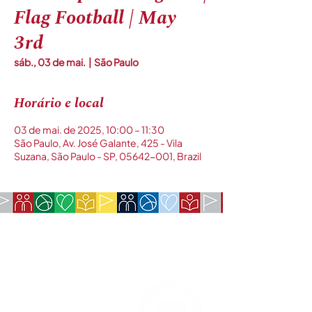
Flag Football | May
3rd
sáb., 03 de mai.
  |  
São Paulo
Horário e local
03 de mai. de 2025, 10:00 – 11:30
São Paulo, Av. José Galante, 425 - Vila
Suzana, São Paulo - SP, 05642-001, Brazil
EMPRESA:
Sociedade Americana de São Paulo
Rua da Paz, 1431 | Chácara Santo Antônio
04713-001
| São Paulo, SP
CNPJ:
62.113.261
/0001-75
CONTATO: