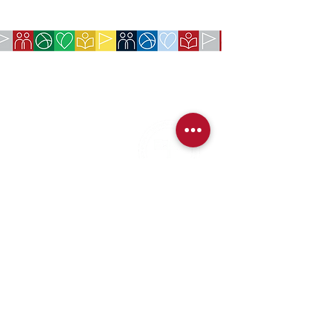
EMPRESA:
Sociedade Americana de São Paulo
Rua da Paz, 1431 | Chácara Santo Antônio
04713-001
| São Paulo, SP
CNPJ:
62.113.261
/0001-75
CONTATO:
contact@amsoc.com.br
+55 11 99645-4159
Horário:
(Segunda-Sexta das 10:00-15:00)
Serviços prestados
Política de troca
Política de Cancelamento
Política de Reembolso
Detalhes de contato para troca e reembolso
Métodos de pagamento disponíveis no site (Cartão de
Crédito, Boleto e Pix).
Os serviços e benefícios adquiridos oferecidos a