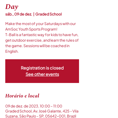
Day
sáb., 09 de dez.
  |  
Graded School
Make the most of your Saturdays with our
AmSoc Youth Sports Program!
T-Ball is a fantastic way for kids to have fun,
get outdoor exercise, and learn the rules of
the game. Sessions will be coached in
English.
Registration is closed
See other events
Horário e local
09 de dez. de 2023, 10:00 – 11:00
Graded School, Av. José Galante, 425 - Vila
Suzana, São Paulo - SP, 05642-001, Brazil